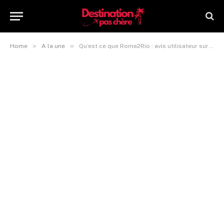
»
»
Home
A la une
Qu’est ce que Rome2Rio : avis utilisateur sur cette nouvellle appli d’itinéraires