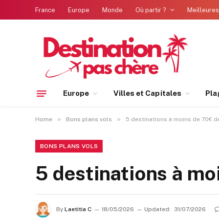
France
Europe
Monde
Où partir ?
Meilleures
Europe
Villes et Capitales
Pla
»
»
Home
Bons plans vols
5 destinations à moins de 70€ de
BONS PLANS VOLS
5 destinations à mo
By
Laetitia C
18/05/2026
Updated:
31/07/2026