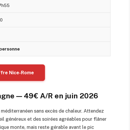
17h55
00
 personne
offre Nice-Rome
agne — 49€ A/R en juin 2026
ur méditerranéen sans excès de chaleur. Attendez
leil généreux et des soirées agréables pour flâner
tique monte, mais reste gérable avant le pic