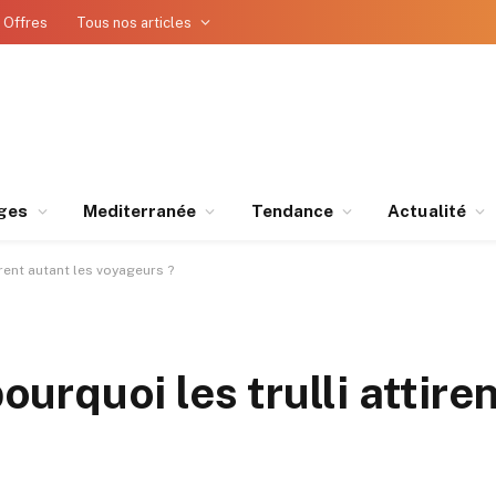
 Offres
Tous nos articles
ges
Mediterranée
Tendance
Actualité
tirent autant les voyageurs ?
pourquoi les trulli attire