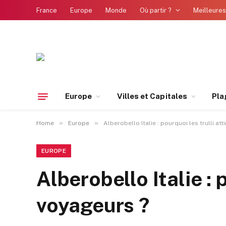
France
Europe
Monde
Où partir ?
Meilleures
Europe
Villes et Capitales
Pla
»
»
Home
Europe
Alberobello Italie : pourquoi les trulli at
EUROPE
Alberobello Italie : 
voyageurs ?