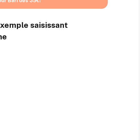
our Bari dès 35€!
 exemple saisissant
he