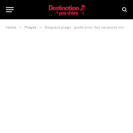
»
»
Home
Plages
Belgique plage : guide pour des vacances inoubliables sur le littoral belge