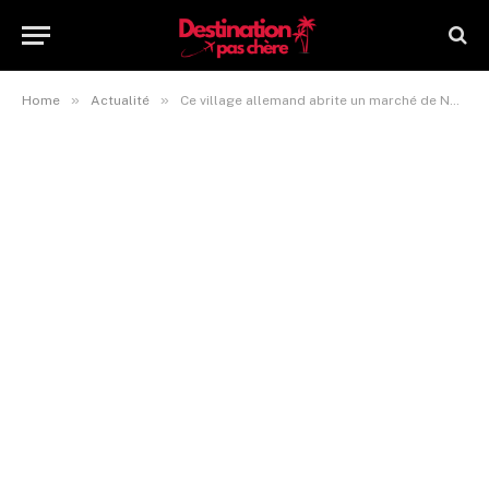
»
»
Home
Actualité
Ce village allemand abrite un marché de Noël médiéval hors du commun