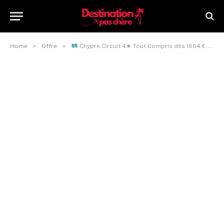
»
»
Home
Offre
Chypre Circuit 4★ Tout Compris dès 1664 € : Un voyage complet avec excursions incluses