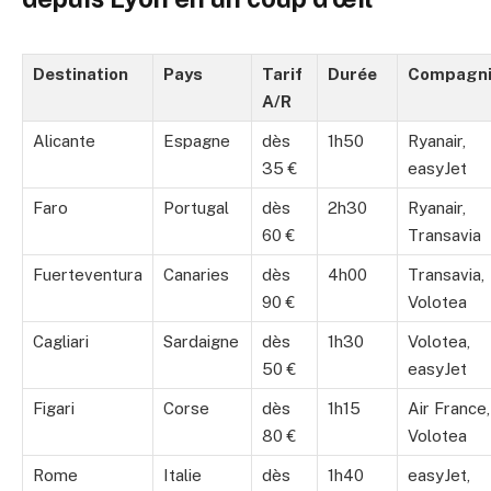
Destination
Pays
Tarif
Durée
Compagni
A/R
Alicante
Espagne
dès
1h50
Ryanair,
35 €
easyJet
Faro
Portugal
dès
2h30
Ryanair,
60 €
Transavia
Fuerteventura
Canaries
dès
4h00
Transavia,
90 €
Volotea
Cagliari
Sardaigne
dès
1h30
Volotea,
50 €
easyJet
Figari
Corse
dès
1h15
Air France,
80 €
Volotea
Rome
Italie
dès
1h40
easyJet,