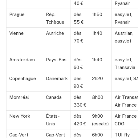
40 €
Ryanair
Prague
Rép.
dès
1h50
easyJet,
Tchèque
55 €
Ryanair
Vienne
Autriche
dès
1h40
Austrian,
70 €
easyJet
Amsterdam
Pays-Bas
dès
1h40
easyJet,
60 €
Transavia
Copenhague
Danemark
dès
2h20
easyJet, S
90 €
Montréal
Canada
dès
8h00
Air Transat
330 €
Air France
New York
États-
dès
9h00
Air France 
Unis
420 €
(escale)
CDG
Cap-Vert
Cap-Vert
dès
6h00
TUI fly