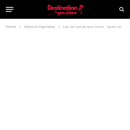
»
»
Home
Villes et Capitales
Lac de Garde que visiter : quels villages explorer absolument ?