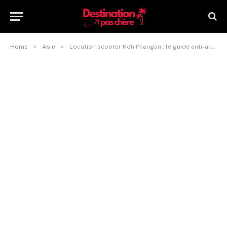
»
»
Home
Asie
Location scooter Koh Phangan : le guide anti-arnaque du voyageur