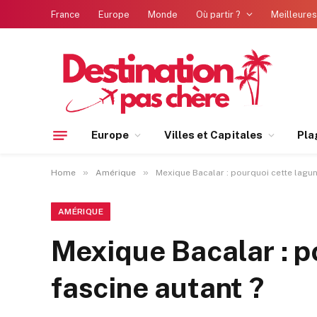
France
Europe
Monde
Où partir ?
Meilleures
Europe
Villes et Capitales
Pla
»
»
Home
Amérique
Mexique Bacalar : pourquoi cette lagun
AMÉRIQUE
Mexique Bacalar : p
fascine autant ?