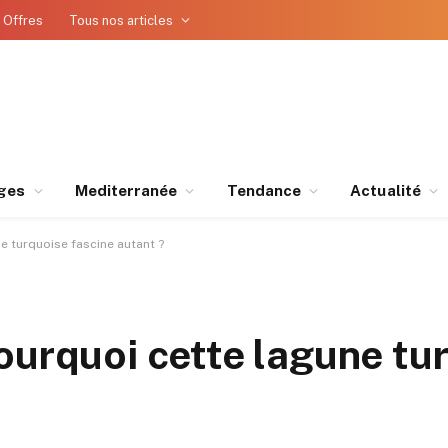
 Offres
Tous nos articles
ges
Mediterranée
Tendance
Actualité
e turquoise fascine autant ?
ourquoi cette lagune tu