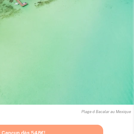
Plage d Bacalar au Mexique
r Cancun dès 548€!