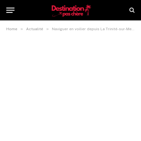
»
»
Home
Actualité
Naviguer en voilier depuis La Trinité-sur-Mer : une expérience inoubliable