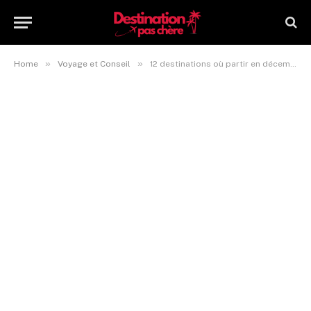
»
»
Home
Voyage et Conseil
12 destinations où partir en décembre au soleil en 2026 !