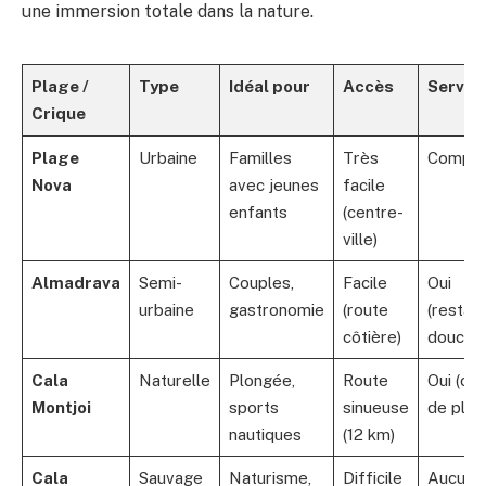
une immersion totale dans la nature.
Plage /
Type
Idéal pour
Accès
Servic
Crique
Plage
Urbaine
Familles
Très
Comple
Nova
avec jeunes
facile
enfants
(centre-
ville)
Almadrava
Semi-
Couples,
Facile
Oui
urbaine
gastronomie
(route
(restaur
côtière)
douche
Cala
Naturelle
Plongée,
Route
Oui (ce
Montjoi
sports
sinueuse
de plon
nautiques
(12 km)
Cala
Sauvage
Naturisme,
Difficile
Aucun