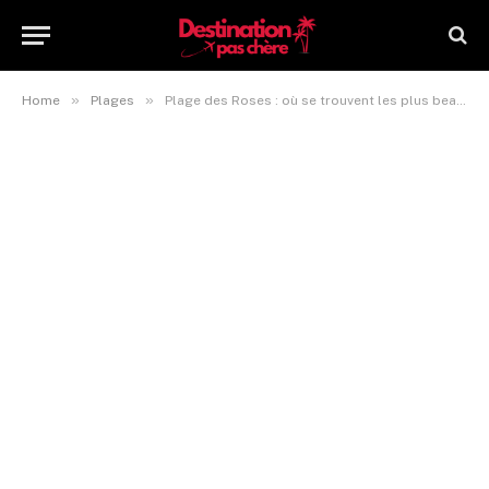
»
»
Home
Plages
Plage des Roses : où se trouvent les plus beaux coins de baignade ?