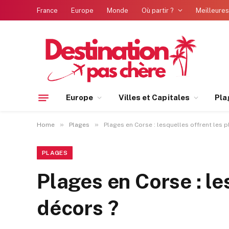
France
Europe
Monde
Où partir ?
Meilleures
Europe
Villes et Capitales
Pla
»
»
Home
Plages
Plages en Corse : lesquelles offrent les 
PLAGES
Plages en Corse : le
décors ?