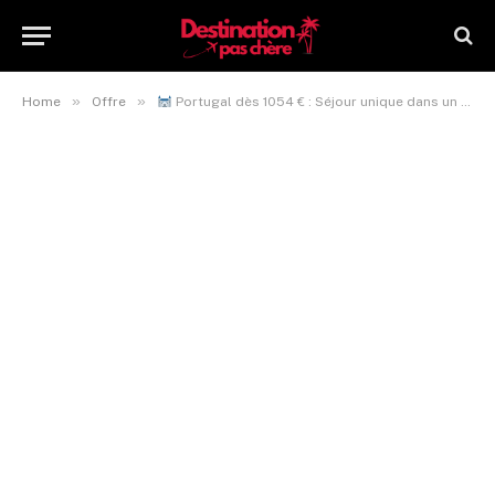
»
»
Home
Offre
Portugal dès 1054 € : Séjour unique dans un château historique à Obidos !