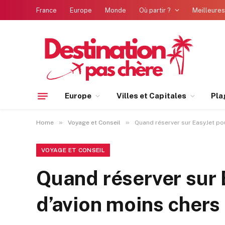
France
Europe
Monde
Où partir ?
Meilleures
Europe
Villes et Capitales
Pla
»
»
Home
Voyage et Conseil
Quand réserver sur EasyJet pou
VOYAGE ET CONSEIL
Quand réserver sur 
d’avion moins chers