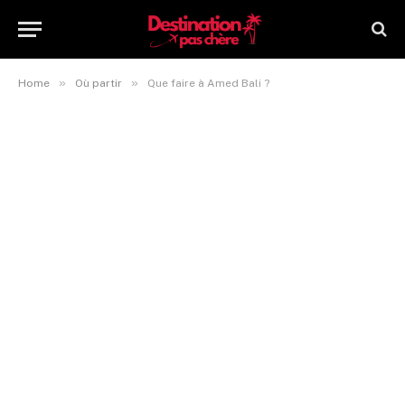
»
»
Home
Où partir
Que faire à Amed Bali ?