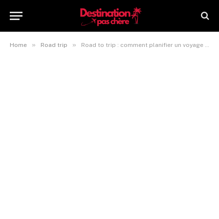
»
»
Home
Road trip
Road to trip : comment planifier un voyage parfait ?