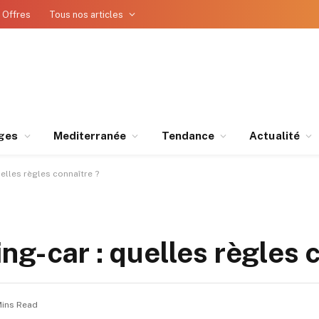
 Offres
Tous nos articles
ges
Mediterranée
Tendance
Actualité
elles règles connaître ?
g-car : quelles règles 
Mins Read