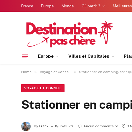
France
Europe
Monde
Où partir ?
Meilleures
Europe
Villes et Capitales
Pla
»
»
Home
Voyage et Conseil
Stationner en camping-car : qu
VOYAGE ET CONSEIL
Stationner en campin
By
Frank
11/05/2026
Aucun commentaire
8 