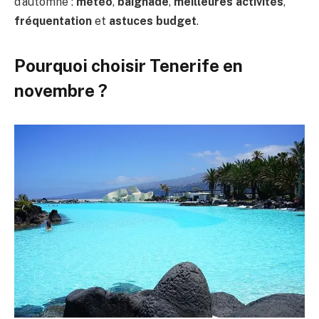
d’automne :
météo
,
baignade
,
meilleures activités
,
fréquentation
et
astuces budget
.
Pourquoi choisir Tenerife en
novembre ?