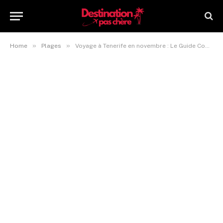
»
»
Home
Plages
Voyage à Tenerife en novembre : Le Guide Complet !