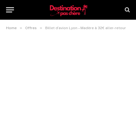
»
»
Home
Offres
Billet d’avion Lyon – Madère à 32€ aller-retour