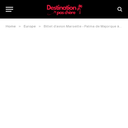
»
»
Home
Europe
Billet d’avion Marseille – Palma de Majorque à 39€ aller-retour