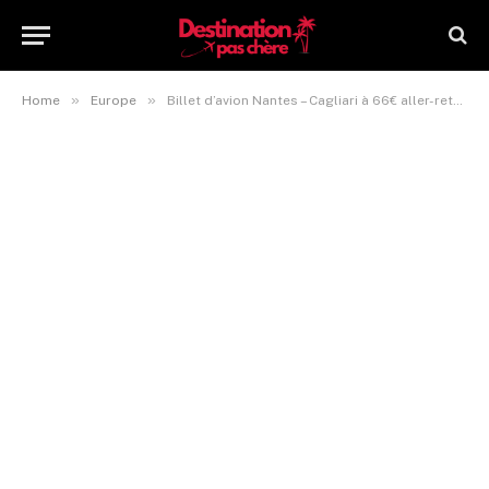
»
»
Home
Europe
Billet d’avion Nantes – Cagliari à 66€ aller-retour