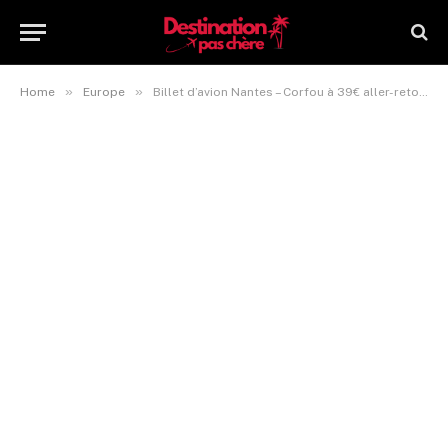
»
»
Home
Europe
Billet d’avion Nantes – Corfou à 39€ aller-retour