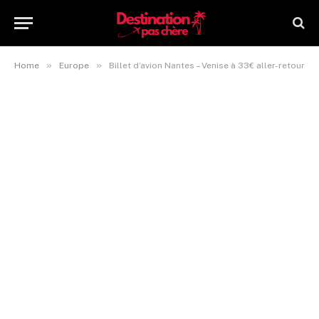
»
»
Home
Europe
Billet d’avion Nantes – Venise à 33€ aller-retour