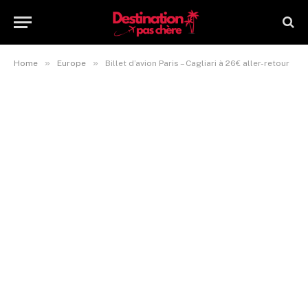
»
»
Home
Europe
Billet d’avion Paris – Cagliari à 26€ aller-retour