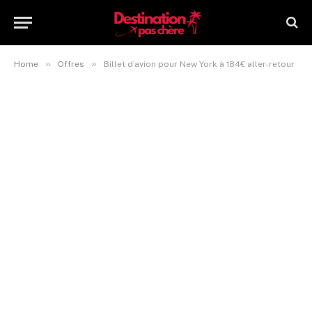
»
»
Home
Offres
Billet d’avion pour New York à 184€ aller-retour