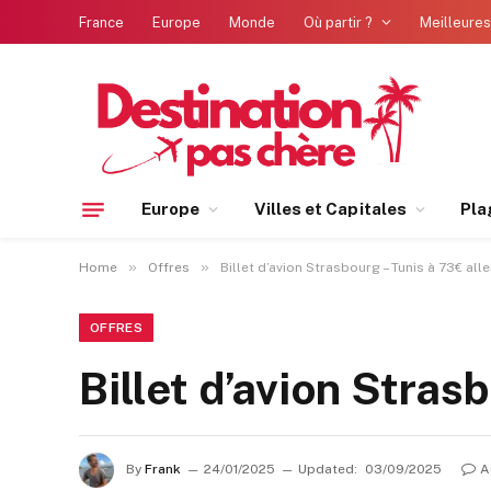
France
Europe
Monde
Où partir ?
Meilleures
Europe
Villes et Capitales
Pla
»
»
Home
Offres
Billet d’avion Strasbourg – Tunis à 73€ all
OFFRES
Billet d’avion Stras
By
Frank
24/01/2025
Updated:
03/09/2025
A