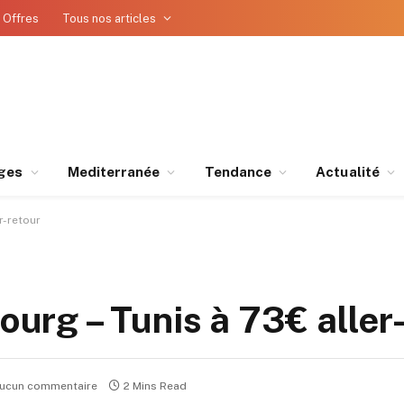
 Offres
Tous nos articles
ges
Mediterranée
Tendance
Actualité
er-retour
bourg – Tunis à 73€ aller
ucun commentaire
2 Mins Read