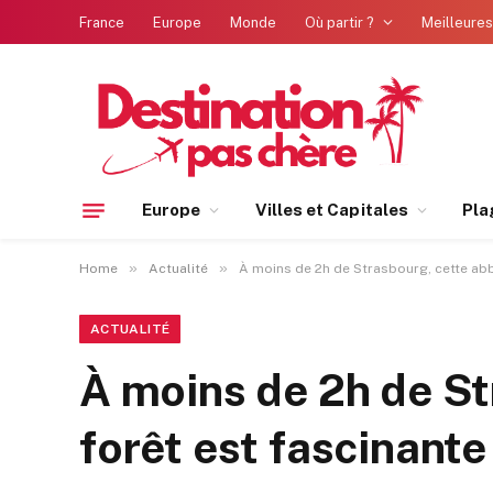
France
Europe
Monde
Où partir ?
Meilleures
Europe
Villes et Capitales
Pla
»
»
Home
Actualité
À moins de 2h de Strasbourg, cette abb
ACTUALITÉ
À moins de 2h de St
forêt est fascinante