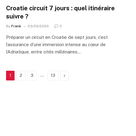
Croatie circuit 7 jours : quel itinéraire
suivre ?
By
Frank
03/06/2026
0
Préparer un circuit en Croatie de sept jours, c’est
l’assurance d’une immersion intense au cœur de
l’Adriatique, entre cités millénaires…
…
Next
1
2
3
13