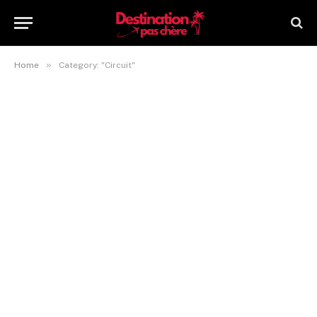
»
Home
Category: "Circuit"