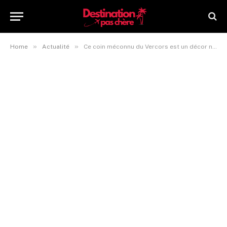
»
»
Home
Actualité
Ce coin méconnu du Vercors est un décor naturel digne d’un film