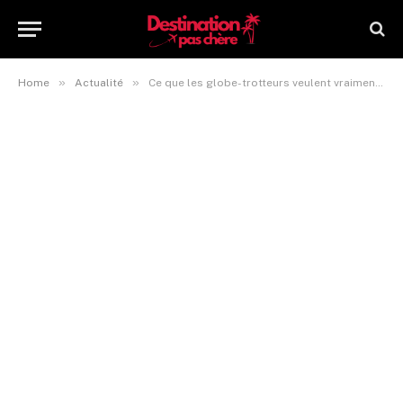
»
»
Home
Actualité
Ce que les globe-trotteurs veulent vraiment qu’on leur offre