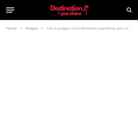
»
»
Home
Plages
Ces 5 plages sont tellement parfaites que vous ne croirez pas qu’elles existent