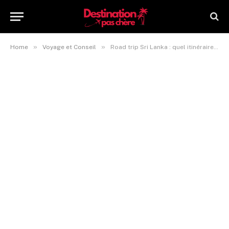
»
»
Home
Voyage et Conseil
Road trip Sri Lanka : quel itinéraire suivre ?