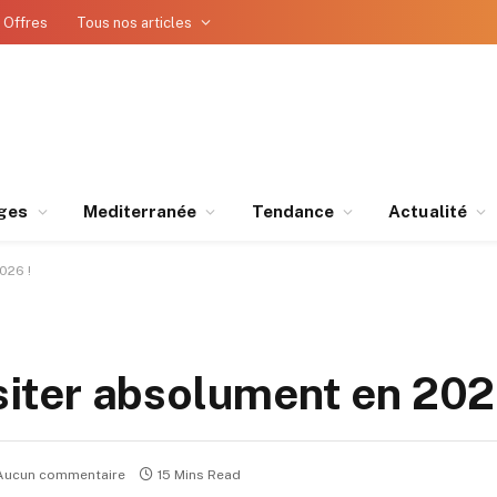
 Offres
Tous nos articles
ges
Mediterranée
Tendance
Actualité
026 !
isiter absolument en 202
Aucun commentaire
15 Mins Read