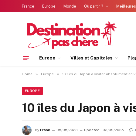
France
Europe
Monde
Où partir ?
Meilleures
Europe
Villes et Capitales
Pla
»
»
Home
Europe
10 îles du Japon à visiter absolument en 2
EUROPE
10 îles du Japon à v
By
Frank
05/05/2023
Updated:
03/09/2025