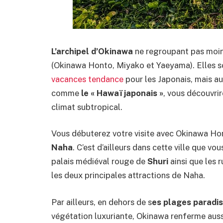
L’archipel d’Okinawa
ne regroupant pas moins
(Okinawa Honto, Miyako et Yaeyama). Elles 
vacances tendance
pour les Japonais, mais au
comme
le « Hawaï japonais »
, vous découvri
climat subtropical.
Vous débuterez votre visite avec Okinawa Honto,
Naha
. C’est d’ailleurs dans cette ville que vo
palais médiéval rouge de
Shuri
ainsi que les r
les deux principales attractions de Naha.
Par ailleurs, en dehors de s
es plages paradis
végétation luxuriante, Okinawa renferme aussi