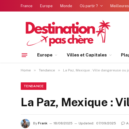
France
Europe
Monde
Où partir ?
Meilleures
Europe
Villes et Capitales
Pla
»
»
Home
Tendance
La Paz, Mexique : Ville dangereuse ou j
TENDANCE
La Paz, Mexique : Vi
By
Frank
18/08/2025
Updated:
07/09/2025
A