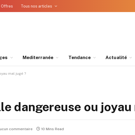
 Offres
Tous nos articles
ges
Mediterranée
Tendance
Actualité
oyau mal jugé ?
lle dangereuse ou joyau
ucun commentaire
10 Mins Read