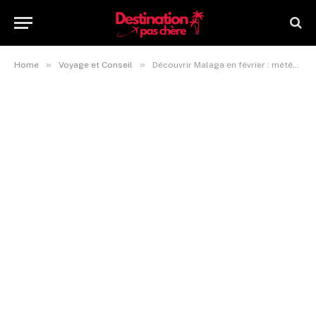
»
»
Home
Voyage et Conseil
Découvrir Malaga en février : météo, activités, avis et évènements !