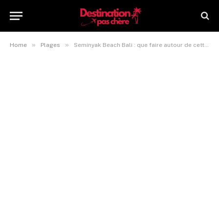
»
»
Home
Plages
Seminyak Beach Bali : que faire autour de cette plage tendance ?