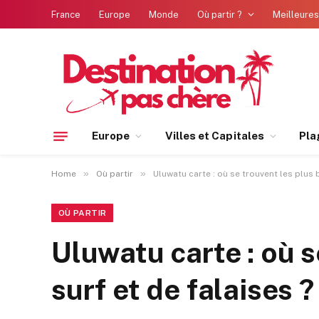
France
Europe
Monde
Où partir ?
Meilleures
Europe
Villes et Capitales
Pla
»
»
Home
Où partir
Uluwatu carte : où se trouvent les plus 
OÙ PARTIR
Uluwatu carte : où s
surf et de falaises ?