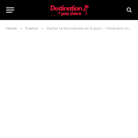
»
»
Home
France
Visiter la Normandie en 5 jours : l’itinéraire complet