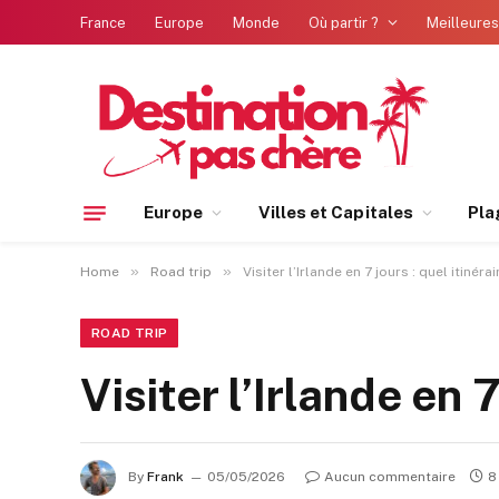
France
Europe
Monde
Où partir ?
Meilleures
Europe
Villes et Capitales
Pla
»
»
Home
Road trip
Visiter l’Irlande en 7 jours : quel itinérai
ROAD TRIP
Visiter l’Irlande en 7
By
Frank
05/05/2026
Aucun commentaire
8