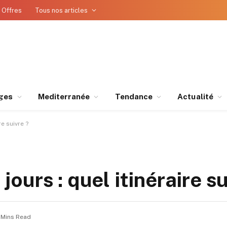
 Offres
Tous nos articles
ges
Mediterranée
Tendance
Actualité
re suivre ?
 jours : quel itinéraire s
 Mins Read