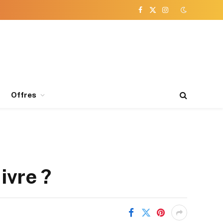
Facebook
X
Instagram
(Twitter)
Offres
uivre ?