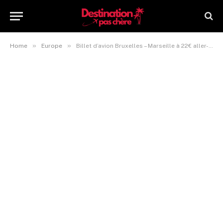
»
»
Home
Europe
Billet d’avion Bruxelles – Marseille à 22€ aller-retour