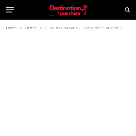
»
»
Home
Offres
Billet d’avion Paris – Tunis à 79€ aller-retour