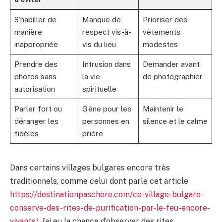
S’habiller de
Manque de
Prioriser des
manière
respect vis-à-
vêtements
inappropriée
vis du lieu
modestes
Prendre des
Intrusion dans
Demander avant
photos sans
la vie
de photographier
autorisation
spirituelle
Parler fort ou
Gêne pour les
Maintenir le
déranger les
personnes en
silence et le calme
fidèles
prière
Dans certains villages bulgares encore très
traditionnels, comme celui dont parle cet article
https://destinationpaschere.com/ce-village-bulgare-
conserve-des-rites-de-purification-par-le-feu-encore-
vivants/
, j’ai eu la chance d’observer des rites