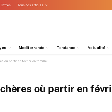
 Offres
Tous nos articles
ges
Mediterranée
Tendance
Actualité
s où partir en février en famille !
chères où partir en févri