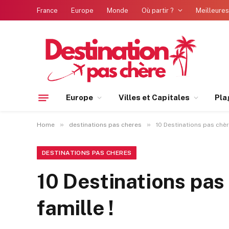
France
Europe
Monde
Où partir ?
Meilleures
Europe
Villes et Capitales
Pla
»
»
Home
destinations pas cheres
10 Destinations pas chère
DESTINATIONS PAS CHERES
10 Destinations pas 
famille !