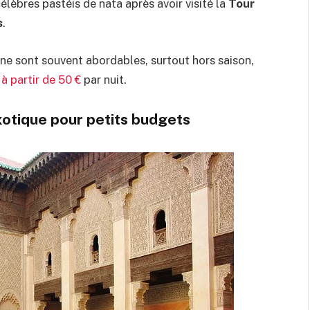
lèbres pastéis de nata après avoir visité la
Tour
s
.
e sont souvent abordables, surtout hors saison,
s
à partir de 50 €
par nuit.
xotique pour petits budgets