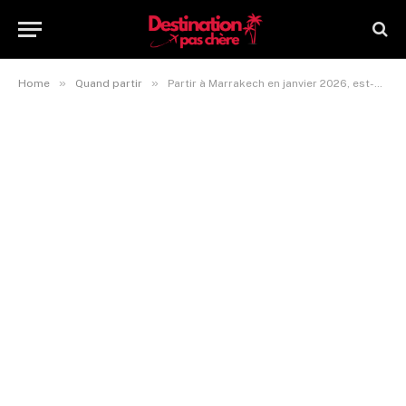
»
»
Home
Quand partir
Partir à Marrakech en janvier 2026, est-ce une bonne idée ?