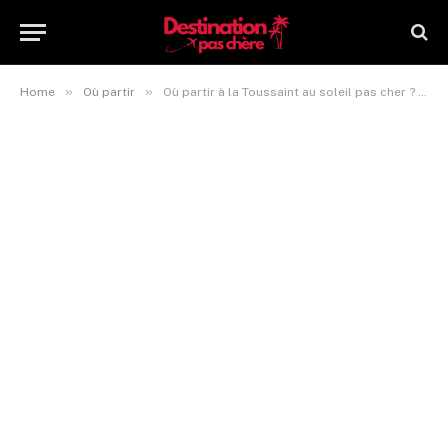
»
»
Home
Où partir
Où partir à la Toussaint au soleil pas cher ? Quelles destinations ?